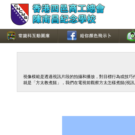
視像模範是透過視訊片段的拍攝和播放，對目標行為或技巧
就是「方太教煮餸」，我們在電視前觀察方太怎樣煮餸(視訊